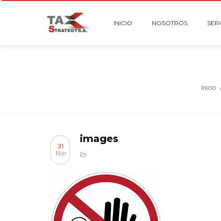
INICIO
NOSOTROS
SER
Inicio
images
31
Mar