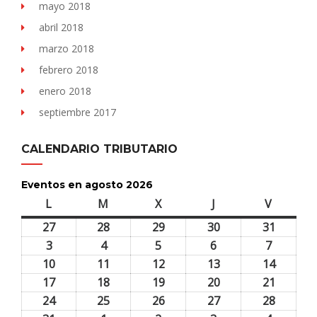
mayo 2018
abril 2018
marzo 2018
febrero 2018
enero 2018
septiembre 2017
CALENDARIO TRIBUTARIO
Eventos en agosto 2026
L
lunes
M
martes
X
miércoles
J
jueves
V
viernes
27
27
28
28
29
29
30
30
31
31
julio,
julio,
julio,
julio,
julio,
3
3
4
4
5
5
6
6
7
7
2026
2026
2026
2026
2026
agosto,
agosto,
agosto,
agosto,
agosto,
10
10
11
11
12
12
13
13
14
14
2026
2026
2026
2026
2026
agosto,
agosto,
agosto,
agosto,
agosto,
17
17
18
18
19
19
20
20
21
21
2026
2026
2026
2026
2026
agosto,
agosto,
agosto,
agosto,
agosto,
24
24
25
25
26
26
27
27
28
28