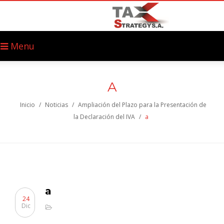
Menu
A
Inicio
/
Noticias
/
Ampliación del Plazo para la Presentación de
la Declaración del IVA
/
a
a
24
Dic