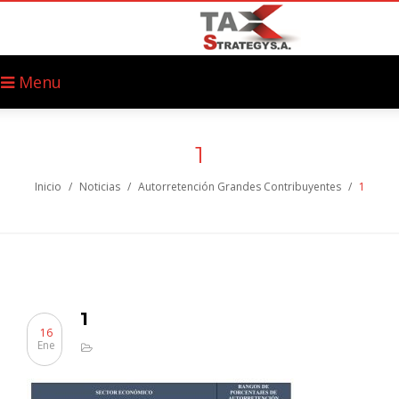
Menu
1
Inicio
/
Noticias
/
Autorretención Grandes Contribuyentes
/
1
1
16
Ene