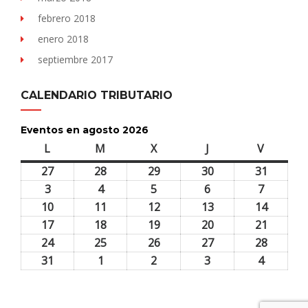
febrero 2018
enero 2018
septiembre 2017
CALENDARIO TRIBUTARIO
Eventos en agosto 2026
L
lunes
M
martes
X
miércoles
J
jueves
V
viernes
27
27
28
28
29
29
30
30
31
31
julio,
julio,
julio,
julio,
julio,
3
3
4
4
5
5
6
6
7
7
2026
2026
2026
2026
2026
agosto,
agosto,
agosto,
agosto,
agosto,
10
10
11
11
12
12
13
13
14
14
2026
2026
2026
2026
2026
agosto,
agosto,
agosto,
agosto,
agosto,
17
17
18
18
19
19
20
20
21
21
2026
2026
2026
2026
2026
agosto,
agosto,
agosto,
agosto,
agosto,
24
24
25
25
26
26
27
27
28
28
2026
2026
2026
2026
2026
agosto,
agosto,
agosto,
agosto,
agosto,
31
31
1
1
2
2
3
3
4
4
2026
2026
2026
2026
2026
agosto,
septiembre,
septiembre,
septiembre,
septiem
2026
2026
2026
2026
2026