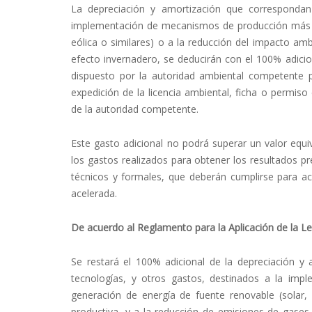
La depreciación y amortización que correspondan 
implementación de mecanismos de producción más l
eólica o similares) o a la reducción del impacto amb
efecto invernadero, se deducirán con el 100% adicio
dispuesto por la autoridad ambiental competente 
expedición de la licencia ambiental, ficha o permiso
de la autoridad competente.
Este gasto adicional no podrá superar un valor equi
los gastos realizados para obtener los resultados pr
técnicos y formales, que deberán cumplirse para acc
acelerada.
De acuerdo al Reglamento para la Aplicación de la Ley
Se restará el 100% adicional de la depreciación y
tecnologías, y otros gastos, destinados a la i
generación de energía de fuente renovable (solar, 
productiva, y a la reducción de emisiones de gases