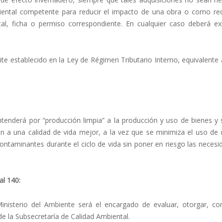
biental competente para reducir el impacto de una obra o como req
tal, ficha o permiso correspondiente. En cualquier caso deberá exi
mite establecido en la Ley de Régimen Tributario Interno, equivalente
ntenderá por “producción limpia” a la producción y uso de bienes y 
 a una calidad de vida mejor, a la vez que se minimiza el uso de 
contaminantes durante el ciclo de vida sin poner en riesgo las neces
al 140:
inisterio del Ambiente será el encargado de evaluar, otorgar, con
de la Subsecretaría de Calidad Ambiental.