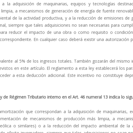
a la adquisición de maquinarias, equipos y tecnologías destina
impia, a mecanismos de generación de energía de fuente renovable
iental de la actividad productiva, y a la reducción de emisiones de
nal, siempre que tales adquisiciones no sean necesarias para cumpli
para reducir el impacto de una obra o como requisito o condición
 correspondiente. En cualquier caso deberá existir una autorización 
valente al 5% de los ingresos totales. También gozarán del mismo i
evistos en este artículo. El reglamento a esta ley establecerá los p
eder a esta deducción adicional. Este incentivo no constituye depr
 de Régimen Tributario interno en el Art. 46 numeral 13 indica lo sigu
 amortización que correspondan a la adquisición de maquinarias, e
mplementación de mecanismos de producción más limpia, a mecan
eólica o similares) o a la reducción del impacto ambiental de la a
 de efecto invernadero, siempre que tales adquisiciones no sean ne