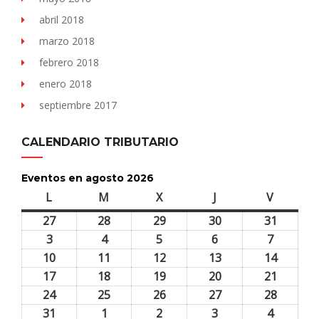
abril 2018
marzo 2018
febrero 2018
enero 2018
septiembre 2017
CALENDARIO TRIBUTARIO
Eventos en agosto 2026
L
lunes
M
martes
X
miércoles
J
jueves
V
viernes
27
27
28
28
29
29
30
30
31
31
julio,
julio,
julio,
julio,
julio,
3
3
4
4
5
5
6
6
7
7
2026
2026
2026
2026
2026
agosto,
agosto,
agosto,
agosto,
agosto,
10
10
11
11
12
12
13
13
14
14
2026
2026
2026
2026
2026
agosto,
agosto,
agosto,
agosto,
agosto,
17
17
18
18
19
19
20
20
21
21
2026
2026
2026
2026
2026
agosto,
agosto,
agosto,
agosto,
agosto,
24
24
25
25
26
26
27
27
28
28
2026
2026
2026
2026
2026
agosto,
agosto,
agosto,
agosto,
agosto,
31
31
1
1
2
2
3
3
4
4