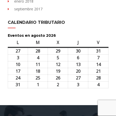
enero 2018
septiembre 2017
CALENDARIO TRIBUTARIO
Eventos en agosto 2026
L
lunes
M
martes
X
miércoles
J
jueves
V
viernes
27
27
28
28
29
29
30
30
31
31
julio,
julio,
julio,
julio,
julio,
3
3
4
4
5
5
6
6
7
7
2026
2026
2026
2026
2026
agosto,
agosto,
agosto,
agosto,
agosto,
10
10
11
11
12
12
13
13
14
14
2026
2026
2026
2026
2026
agosto,
agosto,
agosto,
agosto,
agosto,
17
17
18
18
19
19
20
20
21
21
2026
2026
2026
2026
2026
agosto,
agosto,
agosto,
agosto,
agosto,
24
24
25
25
26
26
27
27
28
28
2026
2026
2026
2026
2026
agosto,
agosto,
agosto,
agosto,
agosto,
31
31
1
1
2
2
3
3
4
4
2026
2026
2026
2026
2026
agosto,
septiembre,
septiembre,
septiembre,
septiem
2026
2026
2026
2026
2026