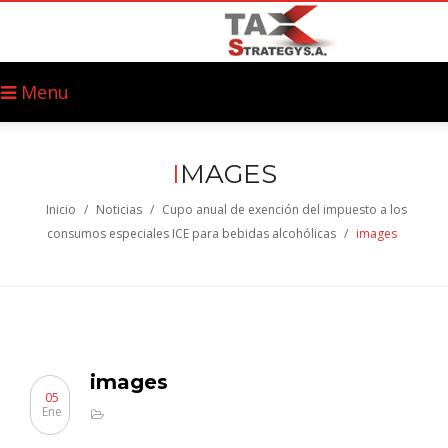
Menu
I
MAGES
Inicio
/
Noticias
/
Cupo anual de exención del impuesto a los
consumos especiales ICE para bebidas alcohólicas
/
images
images
05
Ene