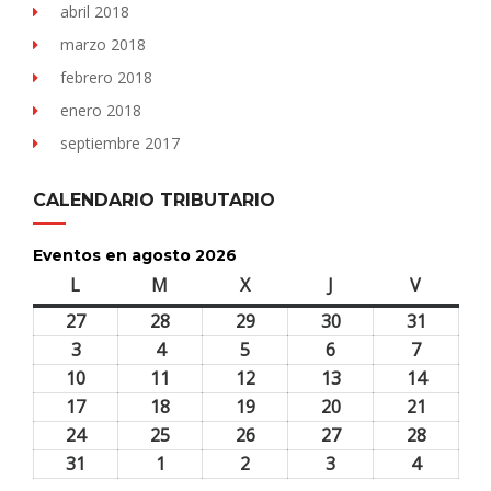
abril 2018
marzo 2018
febrero 2018
enero 2018
septiembre 2017
CALENDARIO TRIBUTARIO
Eventos en agosto 2026
L
lunes
M
martes
X
miércoles
J
jueves
V
viernes
27
27
28
28
29
29
30
30
31
31
julio,
julio,
julio,
julio,
julio,
3
3
4
4
5
5
6
6
7
7
2026
2026
2026
2026
2026
agosto,
agosto,
agosto,
agosto,
agosto,
10
10
11
11
12
12
13
13
14
14
2026
2026
2026
2026
2026
agosto,
agosto,
agosto,
agosto,
agosto,
17
17
18
18
19
19
20
20
21
21
2026
2026
2026
2026
2026
agosto,
agosto,
agosto,
agosto,
agosto,
24
24
25
25
26
26
27
27
28
28
2026
2026
2026
2026
2026
agosto,
agosto,
agosto,
agosto,
agosto,
31
31
1
1
2
2
3
3
4
4
2026
2026
2026
2026
2026
agosto,
septiembre,
septiembre,
septiembre,
septiem