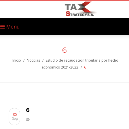
Menu
6
Inicio
/
Noticias
/
Estudio de recaudación tributaria por hecho
económico 2021-2022
/
6
6
05
Sep