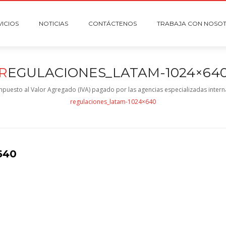
VICIOS
NOTICIAS
CONTÁCTENOS
TRABAJA CON NOSO
R
EGULACIONES_LATAM-1024×64
 Impuesto al Valor Agregado (IVA) pagado por las agencias especializadas inter
regulaciones_latam-1024×640
640