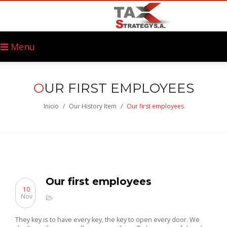
Menu
O
UR FIRST EMPLOYEES
Inicio
/
Our History Item
/
Our first employees
Our first employees
10
Nov
They key is to have every key, the key to open every door. We