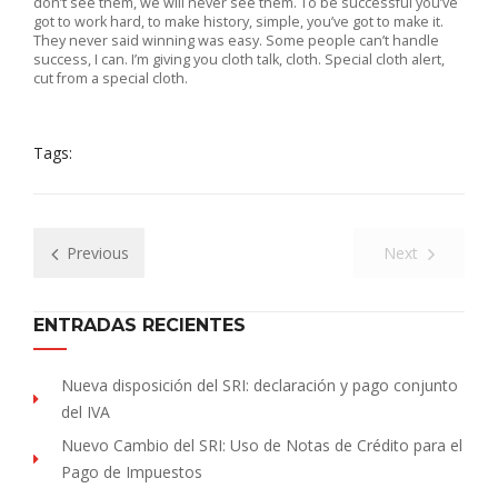
don’t see them, we will never see them. To be successful you’ve
got to work hard, to make history, simple, you’ve got to make it.
They never said winning was easy. Some people can’t handle
success, I can. I’m giving you cloth talk, cloth. Special cloth alert,
cut from a special cloth.
Tags:
Previous
Next
ENTRADAS RECIENTES
Nueva disposición del SRI: declaración y pago conjunto
del IVA
Nuevo Cambio del SRI: Uso de Notas de Crédito para el
Pago de Impuestos