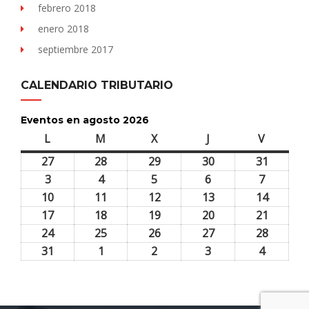
febrero 2018
enero 2018
septiembre 2017
CALENDARIO TRIBUTARIO
Eventos en agosto 2026
L
lunes
M
martes
X
miércoles
J
jueves
V
viernes
27
27
28
28
29
29
30
30
31
31
julio,
julio,
julio,
julio,
julio,
3
3
4
4
5
5
6
6
7
7
2026
2026
2026
2026
2026
agosto,
agosto,
agosto,
agosto,
agosto,
10
10
11
11
12
12
13
13
14
14
2026
2026
2026
2026
2026
agosto,
agosto,
agosto,
agosto,
agosto,
17
17
18
18
19
19
20
20
21
21
2026
2026
2026
2026
2026
agosto,
agosto,
agosto,
agosto,
agosto,
24
24
25
25
26
26
27
27
28
28
2026
2026
2026
2026
2026
agosto,
agosto,
agosto,
agosto,
agosto,
31
31
1
1
2
2
3
3
4
4
2026
2026
2026
2026
2026
agosto,
septiembre,
septiembre,
septiembre,
septiem
2026
2026
2026
2026
2026