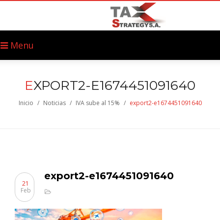
Menu
E
XPORT2-E1674451091640
Inicio
/
Noticias
/
IVA sube al 15%
/
export2-e1674451091640
export2-e1674451091640
21
Feb