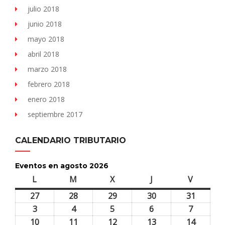
julio 2018
junio 2018
mayo 2018
abril 2018
marzo 2018
febrero 2018
enero 2018
septiembre 2017
CALENDARIO TRIBUTARIO
Eventos en agosto 2026
L
lunes
M
martes
X
miércoles
J
jueves
V
viernes
27
27
28
28
29
29
30
30
31
31
julio,
julio,
julio,
julio,
julio,
3
3
4
4
5
5
6
6
7
7
2026
2026
2026
2026
2026
agosto,
agosto,
agosto,
agosto,
agosto,
10
10
11
11
12
12
13
13
14
14