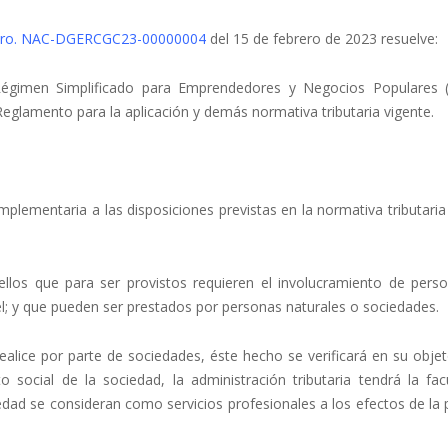
Nro. NAC-DGERCGC23-00000004
del 15 de febrero de 2023 resuelve:
l Régimen Simplificado para Emprendedores y Negocios Populares 
Reglamento para la aplicación y demás normativa tributaria vigente.
lementaria a las disposiciones previstas en la normativa tributaria
ellos que para ser provistos requieren el involucramiento de pers
vel; y que pueden ser prestados por personas naturales o sociedades.
ealice por parte de sociedades, éste hecho se verificará en su objet
o social de la sociedad, la administración tributaria tendrá la fac
edad se consideran como servicios profesionales a los efectos de la