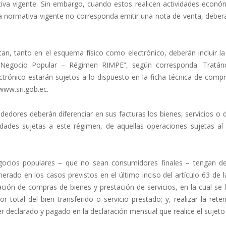
iva vigente. Sin embargo, cuando estos realicen actividades econó
la normativa vigente no corresponda emitir una nota de venta, deber
n, tanto en el esquema físico como electrónico, deberán incluir la
 Negocio Popular – Régimen RIMPE”, según corresponda. Tratá
rónico estarán sujetos a lo dispuesto en la ficha técnica de comp
www.sri.gob.ec
.
dores deberán diferenciar en sus facturas los bienes, servicios o 
idades sujetas a este régimen, de aquellas operaciones sujetas al
egocios populares – que no sean consumidores finales – tengan d
nerado en los casos previstos en el último inciso del artículo 63 de 
ción de compras de bienes y prestación de servicios, en la cual se l
total del bien transferido o servicio prestado; y, realizar la rete
r declarado y pagado en la declaración mensual que realice el sujeto