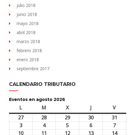
julio 2018
junio 2018
mayo 2018
abril 2018
marzo 2018
febrero 2018
enero 2018
septiembre 2017
CALENDARIO TRIBUTARIO
Eventos en agosto 2026
L
lunes
M
martes
X
miércoles
J
jueves
V
viernes
27
27
28
28
29
29
30
30
31
31
julio,
julio,
julio,
julio,
julio,
3
3
4
4
5
5
6
6
7
7
2026
2026
2026
2026
2026
agosto,
agosto,
agosto,
agosto,
agosto,
10
10
11
11
12
12
13
13
14
14