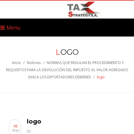
Menu
L
OGO
Inicio
/
Noticias
/
NORMAS QUE REGULAN EL PROCEDIMIENTO Y
REQUISITOS PARA LA DEVOLUCIÓN DEL IMPUESTO AL VALOR AGREGADO
(IVA) A LOS EXPORTADORES DEBIENES
/
logo
logo
06
May