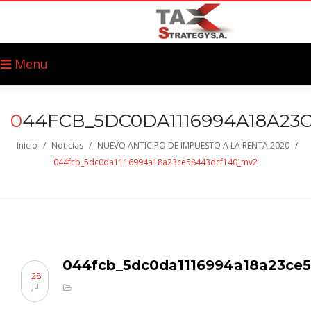
Menu
0
44FCB_5DC0DA1116994A18A23
Inicio
/
Noticias
/
NUEVO ANTICIPO DE IMPUESTO A LA RENTA 2020
/
044fcb_5dc0da1116994a18a23ce58443dcf140_mv2
044fcb_5dc0da1116994a18a23ce
28
Jul