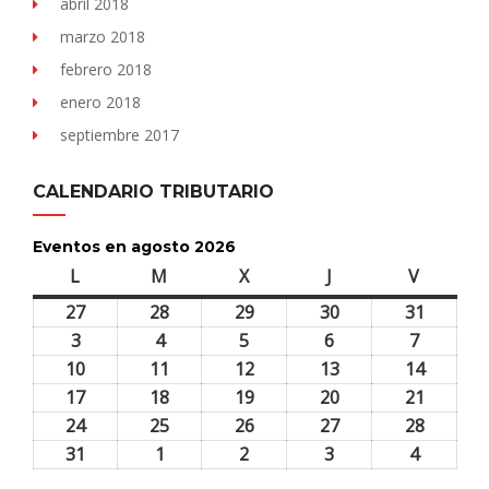
abril 2018
marzo 2018
febrero 2018
enero 2018
septiembre 2017
CALENDARIO TRIBUTARIO
Eventos en agosto 2026
L
lunes
M
martes
X
miércoles
J
jueves
V
viernes
27
27
28
28
29
29
30
30
31
31
julio,
julio,
julio,
julio,
julio,
3
3
4
4
5
5
6
6
7
7
2026
2026
2026
2026
2026
agosto,
agosto,
agosto,
agosto,
agosto,
10
10
11
11
12
12
13
13
14
14
2026
2026
2026
2026
2026
agosto,
agosto,
agosto,
agosto,
agosto,
17
17
18
18
19
19
20
20
21
21
2026
2026
2026
2026
2026
agosto,
agosto,
agosto,
agosto,
agosto,
24
24
25
25
26
26
27
27
28
28
2026
2026
2026
2026
2026
agosto,
agosto,
agosto,
agosto,
agosto,
31
31
1
1
2
2
3
3
4
4
2026
2026
2026
2026
2026
agosto,
septiembre,
septiembre,
septiembre,
septiem