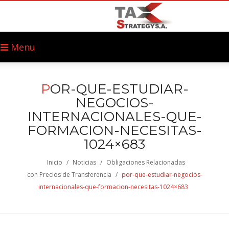
Menu
P
OR-QUE-ESTUDIAR-
NEGOCIOS-
INTERNACIONALES-QUE-
FORMACION-NECESITAS-
1024×683
Inicio
/
Noticias
/
Obligaciones Relacionadas
con Precios de Transferencia
/
por-que-estudiar-negocios-
internacionales-que-formacion-necesitas-1024×683