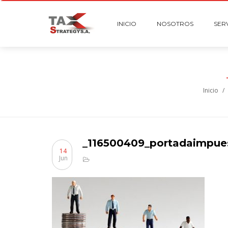
INICIO
NOSOTROS
SER
Inicio
/
_116500409_portadaimpue
14
Jun