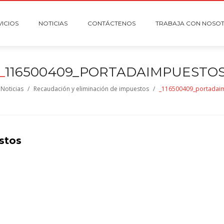
VICIOS
NOTICIAS
CONTÁCTENOS
TRABAJA CON NOSO
_
116500409_PORTADAIMPUESTO
Noticias
/
Recaudación y eliminación de impuestos
/
_116500409_portadai
stos