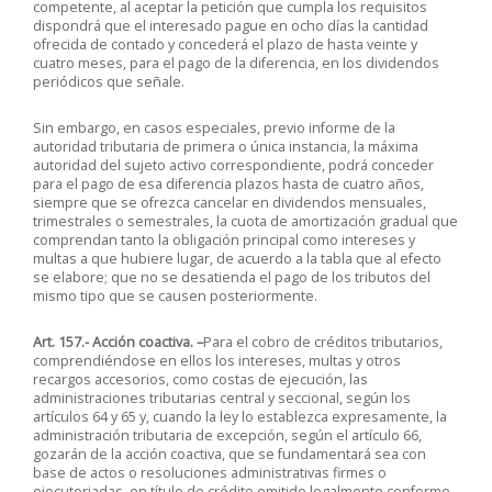
competente, al aceptar la petición que cumpla los requisitos
dispondrá que el interesado pague en ocho días la cantidad
ofrecida de contado y concederá el plazo de hasta veinte y
cuatro meses, para el pago de la diferencia, en los dividendos
periódicos que señale.
Sin embargo, en casos especiales, previo informe de la
autoridad tributaria de primera o única instancia, la máxima
autoridad del sujeto activo correspondiente, podrá conceder
para el pago de esa diferencia plazos hasta de cuatro años,
siempre que se ofrezca cancelar en dividendos mensuales,
trimestrales o semestrales, la cuota de amortización gradual que
comprendan tanto la obligación principal como intereses y
multas a que hubiere lugar, de acuerdo a la tabla que al efecto
se elabore; que no se desatienda el pago de los tributos del
mismo tipo que se causen posteriormente.
Art. 157.- Acción coactiva. –
Para el cobro de créditos tributarios,
comprendiéndose en ellos los intereses, multas y otros
recargos accesorios, como costas de ejecución, las
administraciones tributarias central y seccional, según los
artículos 64 y 65 y, cuando la ley lo establezca expresamente, la
administración tributaria de excepción, según el artículo 66,
gozarán de la acción coactiva, que se fundamentará sea con
base de actos o resoluciones administrativas firmes o
ejecutoriadas, en título de crédito emitido legalmente conforme