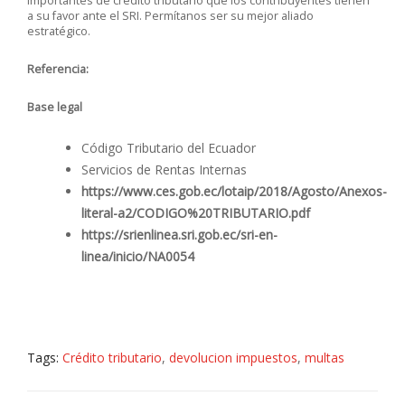
importantes de crédito tributario que los contribuyentes tienen
a su favor ante el SRI. Permítanos ser su mejor aliado
estratégico.
Referencia:
Base legal
Código Tributario del Ecuador
Servicios de Rentas Internas
https://www.ces.gob.ec/lotaip/2018/Agosto/Anexos-
literal-a2/CODIGO%20TRIBUTARIO.pdf
https://srienlinea.sri.gob.ec/sri-en-
linea/inicio/NA0054
Tags:
Crédito tributario
,
devolucion impuestos
,
multas