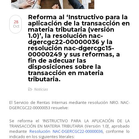
Reforma al ‘Instructivo para la
28
aplicación de la transacción en
Oct
materia tributaria (versión
1.0)’, la resolución nac-
dgercgc22-00000036 y la
resolución nac-dgercgc15-
00000249 y sus reformas, a
fin de adecuar las
disposiciones sobre la
transacción en materia
tributaria.
Noticias
El Servicio de Rentas Internas mediante resolución NRO. NAC-
DGERCGC22-00000053 resuelve:
Se reforma el ‘INSTRUCTIVO PARA LA APLICACIÓN DE LA
TRANSACCIÓN EN MATERIA TRIBUTARIA (Versión 1.0)’, aprobado
mediante
Resolución NAC-DGERCGC22-00000036
, conforme lo
indicado en los siguientes literales: