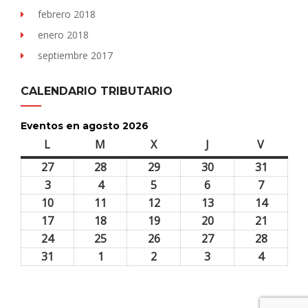
febrero 2018
enero 2018
septiembre 2017
CALENDARIO TRIBUTARIO
Eventos en agosto 2026
L
lunes
M
martes
X
miércoles
J
jueves
V
viernes
27
27
28
28
29
29
30
30
31
31
julio,
julio,
julio,
julio,
julio,
3
3
4
4
5
5
6
6
7
7
2026
2026
2026
2026
2026
agosto,
agosto,
agosto,
agosto,
agosto,
10
10
11
11
12
12
13
13
14
14
2026
2026
2026
2026
2026
agosto,
agosto,
agosto,
agosto,
agosto,
17
17
18
18
19
19
20
20
21
21
2026
2026
2026
2026
2026
agosto,
agosto,
agosto,
agosto,
agosto,
24
24
25
25
26
26
27
27
28
28
2026
2026
2026
2026
2026
agosto,
agosto,
agosto,
agosto,
agosto,
31
31
1
1
2
2
3
3
4
4
2026
2026
2026
2026
2026
agosto,
septiembre,
septiembre,
septiembre,
septiem
2026
2026
2026
2026
2026