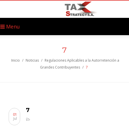
Menu
7
Inicio
/
Noticias
/
Regulaciones Aplicables a la Autorretención a
Grandes Contribuyentes
/
7
7
01
Jul