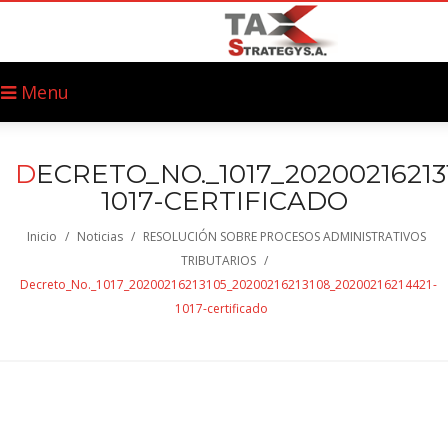
Menu
D
ECRETO_NO._1017_20200216213
1017-CERTIFICADO
Inicio
/
Noticias
/
RESOLUCIÓN SOBRE PROCESOS ADMINISTRATIVOS
TRIBUTARIOS
/
Decreto_No._1017_20200216213105_20200216213108_20200216214421-
1017-certificado