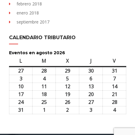
febrero 2018
enero 2018
septiembre 2017
CALENDARIO TRIBUTARIO
Eventos en agosto 2026
L
lunes
M
martes
X
miércoles
J
jueves
V
viernes
27
27
28
28
29
29
30
30
31
31
julio,
julio,
julio,
julio,
julio,
3
3
4
4
5
5
6
6
7
7
2026
2026
2026
2026
2026
agosto,
agosto,
agosto,
agosto,
agosto,
10
10
11
11
12
12
13
13
14
14
2026
2026
2026
2026
2026
agosto,
agosto,
agosto,
agosto,
agosto,
17
17
18
18
19
19
20
20
21
21
2026
2026
2026
2026
2026
agosto,
agosto,
agosto,
agosto,
agosto,
24
24
25
25
26
26
27
27
28
28
2026
2026
2026
2026
2026
agosto,
agosto,
agosto,
agosto,
agosto,
31
31
1
1
2
2
3
3
4
4
2026
2026
2026
2026
2026
agosto,
septiembre,
septiembre,
septiembre,
septiem
2026
2026
2026
2026
2026