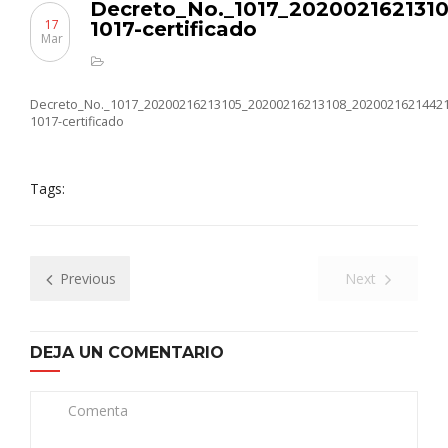
Decreto_No._1017_202002162131
17
1017-certificado
Mar
Decreto_No._1017_20200216213105_20200216213108_20200216214421
1017-certificado
Tags:
Previous
Next
DEJA UN COMENTARIO
Comenta