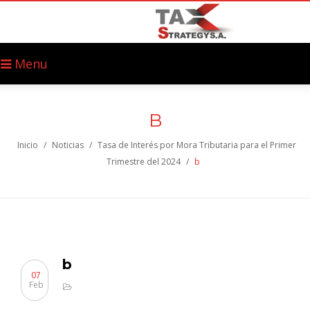
Menu
B
Inicio
/
Noticias
/
Tasa de Interés por Mora Tributaria para el Primer
Trimestre del 2024
/
b
b
07
Feb