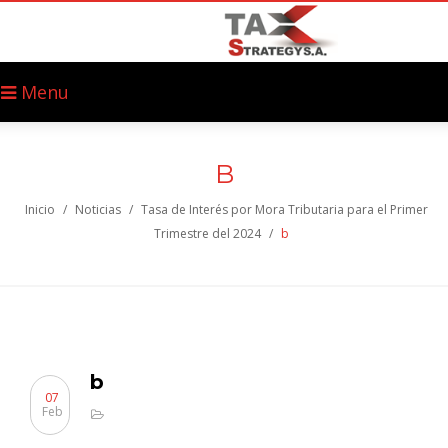
Menu
B
Inicio
/
Noticias
/
Tasa de Interés por Mora Tributaria para el Primer
Trimestre del 2024
/
b
b
07
Feb