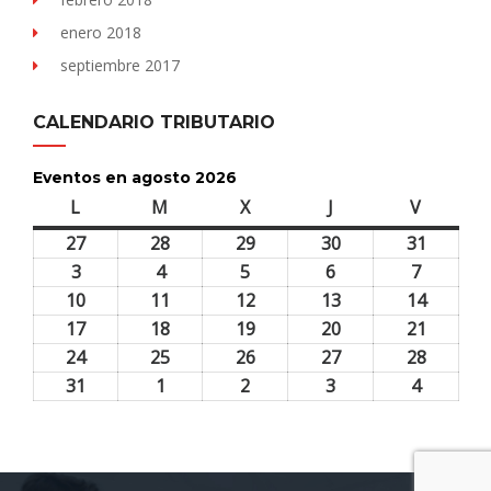
enero 2018
septiembre 2017
CALENDARIO TRIBUTARIO
Eventos en agosto 2026
L
lunes
M
martes
X
miércoles
J
jueves
V
viernes
27
27
28
28
29
29
30
30
31
31
julio,
julio,
julio,
julio,
julio,
3
3
4
4
5
5
6
6
7
7
2026
2026
2026
2026
2026
agosto,
agosto,
agosto,
agosto,
agosto,
10
10
11
11
12
12
13
13
14
14
2026
2026
2026
2026
2026
agosto,
agosto,
agosto,
agosto,
agosto,
17
17
18
18
19
19
20
20
21
21
2026
2026
2026
2026
2026
agosto,
agosto,
agosto,
agosto,
agosto,
24
24
25
25
26
26
27
27
28
28
2026
2026
2026
2026
2026
agosto,
agosto,
agosto,
agosto,
agosto,
31
31
1
1
2
2
3
3
4
4
2026
2026
2026
2026
2026
agosto,
septiembre,
septiembre,
septiembre,
septiem
2026
2026
2026
2026
2026