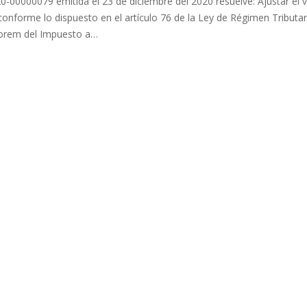
0000079 emitida el 23 de diciembre del 2020 resuelve: Ajustar el v
conforme lo dispuesto en el artículo 76 de la Ley de Régimen Tributar
valorem del Impuesto a…