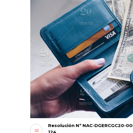
Resolución Nº NAC-DGERCGC20-000
02
124