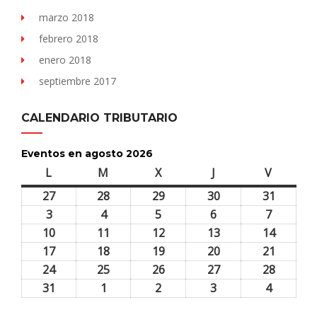
marzo 2018
febrero 2018
enero 2018
septiembre 2017
CALENDARIO TRIBUTARIO
Eventos en agosto 2026
L
lunes
M
martes
X
miércoles
J
jueves
V
viernes
27
27
28
28
29
29
30
30
31
31
julio,
julio,
julio,
julio,
julio,
3
3
4
4
5
5
6
6
7
7
2026
2026
2026
2026
2026
agosto,
agosto,
agosto,
agosto,
agosto,
10
10
11
11
12
12
13
13
14
14
2026
2026
2026
2026
2026
agosto,
agosto,
agosto,
agosto,
agosto,
17
17
18
18
19
19
20
20
21
21
2026
2026
2026
2026
2026
agosto,
agosto,
agosto,
agosto,
agosto,
24
24
25
25
26
26
27
27
28
28
2026
2026
2026
2026
2026
agosto,
agosto,
agosto,
agosto,
agosto,
31
31
1
1
2
2
3
3
4
4
2026
2026
2026
2026
2026
agosto,
septiembre,
septiembre,
septiembre,
septiem