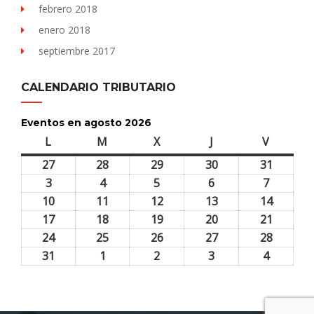
febrero 2018
enero 2018
septiembre 2017
CALENDARIO TRIBUTARIO
Eventos en agosto 2026
L
lunes
M
martes
X
miércoles
J
jueves
V
viernes
27
27
28
28
29
29
30
30
31
31
julio,
julio,
julio,
julio,
julio,
3
3
4
4
5
5
6
6
7
7
2026
2026
2026
2026
2026
agosto,
agosto,
agosto,
agosto,
agosto,
10
10
11
11
12
12
13
13
14
14
2026
2026
2026
2026
2026
agosto,
agosto,
agosto,
agosto,
agosto,
17
17
18
18
19
19
20
20
21
21
2026
2026
2026
2026
2026
agosto,
agosto,
agosto,
agosto,
agosto,
24
24
25
25
26
26
27
27
28
28
2026
2026
2026
2026
2026
agosto,
agosto,
agosto,
agosto,
agosto,
31
31
1
1
2
2
3
3
4
4
2026
2026
2026
2026
2026
agosto,
septiembre,
septiembre,
septiembre,
septiem
2026
2026
2026
2026
2026