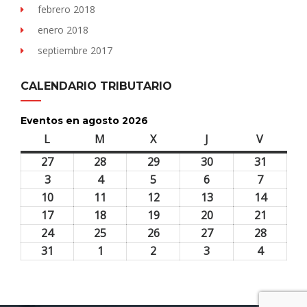
febrero 2018
enero 2018
septiembre 2017
CALENDARIO TRIBUTARIO
Eventos en agosto 2026
L
lunes
M
martes
X
miércoles
J
jueves
V
viernes
27
27
28
28
29
29
30
30
31
31
julio,
julio,
julio,
julio,
julio,
3
3
4
4
5
5
6
6
7
7
2026
2026
2026
2026
2026
agosto,
agosto,
agosto,
agosto,
agosto,
10
10
11
11
12
12
13
13
14
14
2026
2026
2026
2026
2026
agosto,
agosto,
agosto,
agosto,
agosto,
17
17
18
18
19
19
20
20
21
21
2026
2026
2026
2026
2026
agosto,
agosto,
agosto,
agosto,
agosto,
24
24
25
25
26
26
27
27
28
28
2026
2026
2026
2026
2026
agosto,
agosto,
agosto,
agosto,
agosto,
31
31
1
1
2
2
3
3
4
4
2026
2026
2026
2026
2026
agosto,
septiembre,
septiembre,
septiembre,
septiem
2026
2026
2026
2026
2026