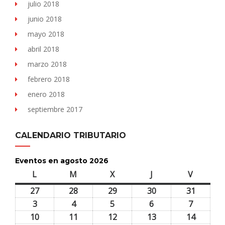
julio 2018
junio 2018
mayo 2018
abril 2018
marzo 2018
febrero 2018
enero 2018
septiembre 2017
CALENDARIO TRIBUTARIO
Eventos en agosto 2026
L
lunes
M
martes
X
miércoles
J
jueves
V
viernes
27
27
28
28
29
29
30
30
31
31
julio,
julio,
julio,
julio,
julio,
3
3
4
4
5
5
6
6
7
7
2026
2026
2026
2026
2026
agosto,
agosto,
agosto,
agosto,
agosto,
10
10
11
11
12
12
13
13
14
14