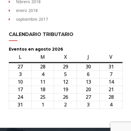
febrero 2018
enero 2018
septiembre 2017
CALENDARIO TRIBUTARIO
Eventos en agosto 2026
L
lunes
M
martes
X
miércoles
J
jueves
V
viernes
27
27
28
28
29
29
30
30
31
31
julio,
julio,
julio,
julio,
julio,
3
3
4
4
5
5
6
6
7
7
2026
2026
2026
2026
2026
agosto,
agosto,
agosto,
agosto,
agosto,
10
10
11
11
12
12
13
13
14
14
2026
2026
2026
2026
2026
agosto,
agosto,
agosto,
agosto,
agosto,
17
17
18
18
19
19
20
20
21
21
2026
2026
2026
2026
2026
agosto,
agosto,
agosto,
agosto,
agosto,
24
24
25
25
26
26
27
27
28
28
2026
2026
2026
2026
2026
agosto,
agosto,
agosto,
agosto,
agosto,
31
31
1
1
2
2
3
3
4
4
2026
2026
2026
2026
2026
agosto,
septiembre,
septiembre,
septiembre,
septiem
2026
2026
2026
2026
2026