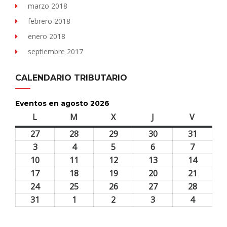
marzo 2018
febrero 2018
enero 2018
septiembre 2017
CALENDARIO TRIBUTARIO
Eventos en agosto 2026
L
lunes
M
martes
X
miércoles
J
jueves
V
viernes
27
27
28
28
29
29
30
30
31
31
julio,
julio,
julio,
julio,
julio,
3
3
4
4
5
5
6
6
7
7
2026
2026
2026
2026
2026
agosto,
agosto,
agosto,
agosto,
agosto,
10
10
11
11
12
12
13
13
14
14
2026
2026
2026
2026
2026
agosto,
agosto,
agosto,
agosto,
agosto,
17
17
18
18
19
19
20
20
21
21
2026
2026
2026
2026
2026
agosto,
agosto,
agosto,
agosto,
agosto,
24
24
25
25
26
26
27
27
28
28
2026
2026
2026
2026
2026
agosto,
agosto,
agosto,
agosto,
agosto,
31
31
1
1
2
2
3
3
4
4
2026
2026
2026
2026
2026
agosto,
septiembre,
septiembre,
septiembre,
septiem
2026
2026
2026
2026
2026