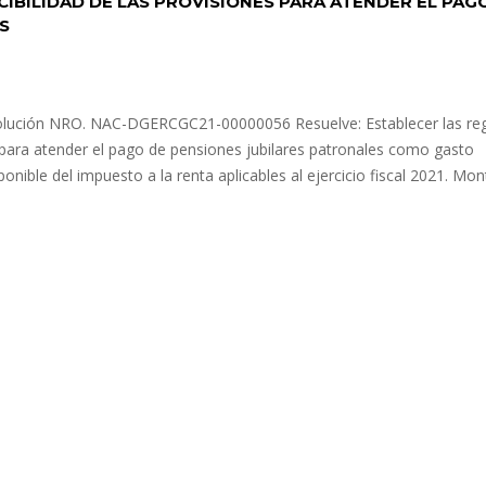
IBILIDAD DE LAS PROVISIONES PARA ATENDER EL PAG
S
esolución NRO. NAC-DGERCGC21-00000056 Resuelve: Establecer las re
 para atender el pago de pensiones jubilares patronales como gasto
onible del impuesto a la renta aplicables al ejercicio fiscal 2021. Mo