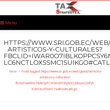
Menu
HTTPS://WWW.SRI.GOB.EC/WEB/
ARTISTICOS-Y-CULTURALES?
FBCLID=IWAR0O7IBLKOPPCSY
LC6NCTLOXSSMC1SUIKGO#CAT
Inicio
/
Posts tagged: https://www.sri.gob.ec/web/guest/servicios-
artisticos-y-culturales?
fbclid=IwAR0o7iblkOpPCSY6mdSYshyN3CLE8zum22nfsh-
lC6nCtLoXSsmC1suIkGo#catlogo