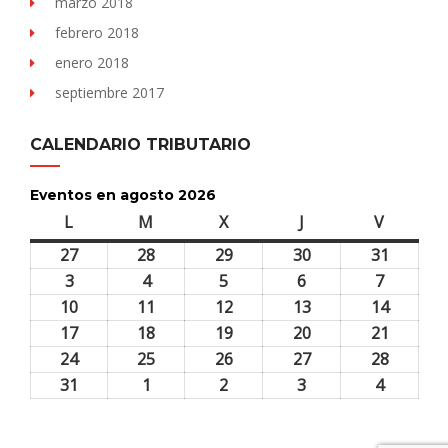
marzo 2018
febrero 2018
enero 2018
septiembre 2017
CALENDARIO TRIBUTARIO
Eventos en agosto 2026
L
lunes
M
martes
X
miércoles
J
jueves
V
viernes
27
27
28
28
29
29
30
30
31
31
julio,
julio,
julio,
julio,
julio,
3
3
4
4
5
5
6
6
7
7
2026
2026
2026
2026
2026
agosto,
agosto,
agosto,
agosto,
agosto,
10
10
11
11
12
12
13
13
14
14
2026
2026
2026
2026
2026
agosto,
agosto,
agosto,
agosto,
agosto,
17
17
18
18
19
19
20
20
21
21
2026
2026
2026
2026
2026
agosto,
agosto,
agosto,
agosto,
agosto,
24
24
25
25
26
26
27
27
28
28
2026
2026
2026
2026
2026
agosto,
agosto,
agosto,
agosto,
agosto,
31
31
1
1
2
2
3
3
4
4
2026
2026
2026
2026
2026
agosto,
septiembre,
septiembre,
septiembre,
septiem
2026
2026
2026
2026
2026