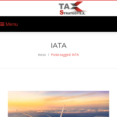
Menu
IATA
Inicio
/
Posts tagged: IATA