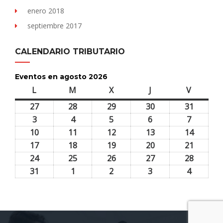
enero 2018
septiembre 2017
CALENDARIO TRIBUTARIO
Eventos en agosto 2026
L
lunes
M
martes
X
miércoles
J
jueves
V
viernes
27
27
28
28
29
29
30
30
31
31
julio,
julio,
julio,
julio,
julio,
3
3
4
4
5
5
6
6
7
7
2026
2026
2026
2026
2026
agosto,
agosto,
agosto,
agosto,
agosto,
10
10
11
11
12
12
13
13
14
14
2026
2026
2026
2026
2026
agosto,
agosto,
agosto,
agosto,
agosto,
17
17
18
18
19
19
20
20
21
21
2026
2026
2026
2026
2026
agosto,
agosto,
agosto,
agosto,
agosto,
24
24
25
25
26
26
27
27
28
28
2026
2026
2026
2026
2026
agosto,
agosto,
agosto,
agosto,
agosto,
31
31
1
1
2
2
3
3
4
4
2026
2026
2026
2026
2026
agosto,
septiembre,
septiembre,
septiembre,
septiem
2026
2026
2026
2026
2026