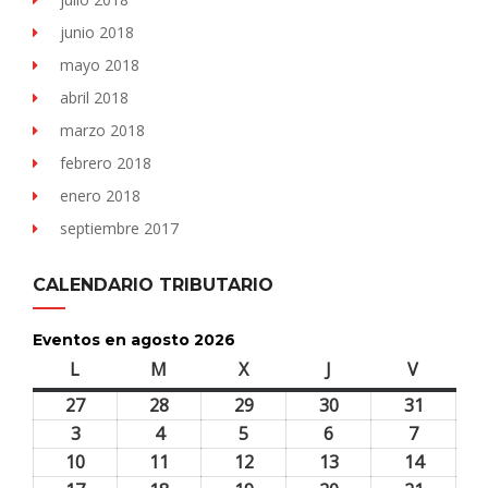
junio 2018
mayo 2018
abril 2018
marzo 2018
febrero 2018
enero 2018
septiembre 2017
CALENDARIO TRIBUTARIO
Eventos en agosto 2026
L
lunes
M
martes
X
miércoles
J
jueves
V
viernes
27
27
28
28
29
29
30
30
31
31
julio,
julio,
julio,
julio,
julio,
3
3
4
4
5
5
6
6
7
7
2026
2026
2026
2026
2026
agosto,
agosto,
agosto,
agosto,
agosto,
10
10
11
11
12
12
13
13
14
14