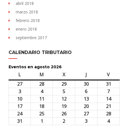
abril 2018
marzo 2018
febrero 2018
enero 2018
septiembre 2017
CALENDARIO TRIBUTARIO
Eventos en agosto 2026
L
lunes
M
martes
X
miércoles
J
jueves
V
viernes
27
27
28
28
29
29
30
30
31
31
julio,
julio,
julio,
julio,
julio,
3
3
4
4
5
5
6
6
7
7
2026
2026
2026
2026
2026
agosto,
agosto,
agosto,
agosto,
agosto,
10
10
11
11
12
12
13
13
14
14
2026
2026
2026
2026
2026
agosto,
agosto,
agosto,
agosto,
agosto,
17
17
18
18
19
19
20
20
21
21
2026
2026
2026
2026
2026
agosto,
agosto,
agosto,
agosto,
agosto,
24
24
25
25
26
26
27
27
28
28
2026
2026
2026
2026
2026
agosto,
agosto,
agosto,
agosto,
agosto,
31
31
1
1
2
2
3
3
4
4
2026
2026
2026
2026
2026