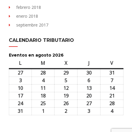
febrero 2018
enero 2018
septiembre 2017
CALENDARIO TRIBUTARIO
Eventos en agosto 2026
L
lunes
M
martes
X
miércoles
J
jueves
V
viernes
27
27
28
28
29
29
30
30
31
31
julio,
julio,
julio,
julio,
julio,
3
3
4
4
5
5
6
6
7
7
2026
2026
2026
2026
2026
agosto,
agosto,
agosto,
agosto,
agosto,
10
10
11
11
12
12
13
13
14
14
2026
2026
2026
2026
2026
agosto,
agosto,
agosto,
agosto,
agosto,
17
17
18
18
19
19
20
20
21
21
2026
2026
2026
2026
2026
agosto,
agosto,
agosto,
agosto,
agosto,
24
24
25
25
26
26
27
27
28
28
2026
2026
2026
2026
2026
agosto,
agosto,
agosto,
agosto,
agosto,
31
31
1
1
2
2
3
3
4
4
2026
2026
2026
2026
2026
agosto,
septiembre,
septiembre,
septiembre,
septiem
2026
2026
2026
2026
2026