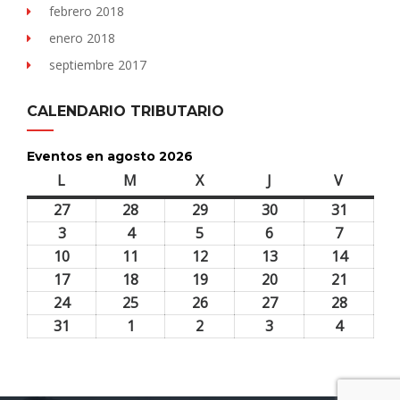
febrero 2018
enero 2018
septiembre 2017
CALENDARIO TRIBUTARIO
Eventos en agosto 2026
L
lunes
M
martes
X
miércoles
J
jueves
V
viernes
27
27
28
28
29
29
30
30
31
31
julio,
julio,
julio,
julio,
julio,
3
3
4
4
5
5
6
6
7
7
2026
2026
2026
2026
2026
agosto,
agosto,
agosto,
agosto,
agosto,
10
10
11
11
12
12
13
13
14
14
2026
2026
2026
2026
2026
agosto,
agosto,
agosto,
agosto,
agosto,
17
17
18
18
19
19
20
20
21
21
2026
2026
2026
2026
2026
agosto,
agosto,
agosto,
agosto,
agosto,
24
24
25
25
26
26
27
27
28
28
2026
2026
2026
2026
2026
agosto,
agosto,
agosto,
agosto,
agosto,
31
31
1
1
2
2
3
3
4
4
2026
2026
2026
2026
2026
agosto,
septiembre,
septiembre,
septiembre,
septiem
2026
2026
2026
2026
2026