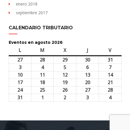
enero 2018
septiembre 2017
CALENDARIO TRIBUTARIO
Eventos en agosto 2026
L
lunes
M
martes
X
miércoles
J
jueves
V
viernes
27
27
28
28
29
29
30
30
31
31
julio,
julio,
julio,
julio,
julio,
3
3
4
4
5
5
6
6
7
7
2026
2026
2026
2026
2026
agosto,
agosto,
agosto,
agosto,
agosto,
10
10
11
11
12
12
13
13
14
14
2026
2026
2026
2026
2026
agosto,
agosto,
agosto,
agosto,
agosto,
17
17
18
18
19
19
20
20
21
21
2026
2026
2026
2026
2026
agosto,
agosto,
agosto,
agosto,
agosto,
24
24
25
25
26
26
27
27
28
28
2026
2026
2026
2026
2026
agosto,
agosto,
agosto,
agosto,
agosto,
31
31
1
1
2
2
3
3
4
4
2026
2026
2026
2026
2026
agosto,
septiembre,
septiembre,
septiembre,
septiem
2026
2026
2026
2026
2026