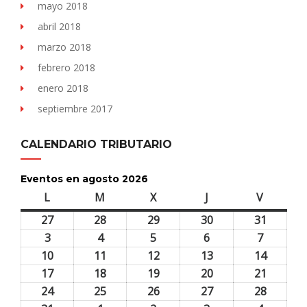
mayo 2018
abril 2018
marzo 2018
febrero 2018
enero 2018
septiembre 2017
CALENDARIO TRIBUTARIO
Eventos en agosto 2026
L
lunes
M
martes
X
miércoles
J
jueves
V
viernes
27
27
28
28
29
29
30
30
31
31
julio,
julio,
julio,
julio,
julio,
3
3
4
4
5
5
6
6
7
7
2026
2026
2026
2026
2026
agosto,
agosto,
agosto,
agosto,
agosto,
10
10
11
11
12
12
13
13
14
14
2026
2026
2026
2026
2026
agosto,
agosto,
agosto,
agosto,
agosto,
17
17
18
18
19
19
20
20
21
21
2026
2026
2026
2026
2026
agosto,
agosto,
agosto,
agosto,
agosto,
24
24
25
25
26
26
27
27
28
28