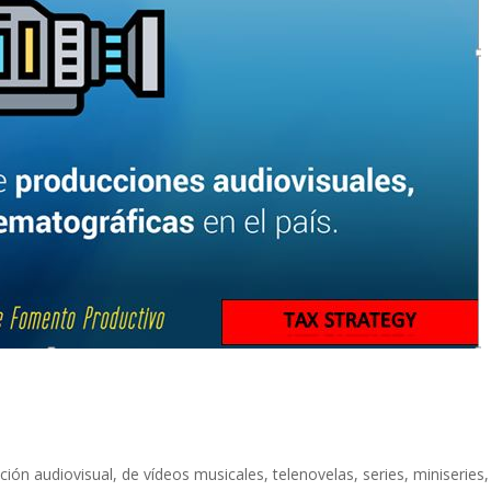
ón audiovisual, de vídeos musicales, telenovelas, series, miniseries, 