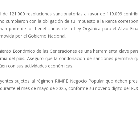
tal de 121.000 resoluciones sancionatorias a favor de 119.099 contri
o cumplieron con la obligación de su Impuesto a la Renta correspon
man parte de los beneficiarios de la Ley Orgánica para el Alivio Fin
movida por el Gobierno Nacional.
cimiento Económico de las Generaciones es una herramienta clave par
omía del país. Aseguró que la condonación de sanciones permitirá q
inúen con sus actividades económicas.
ibuyentes sujetos al régimen RIMPE Negocio Popular que deben pres
4 durante el mes de mayo de 2025, conforme su noveno dígito del RU