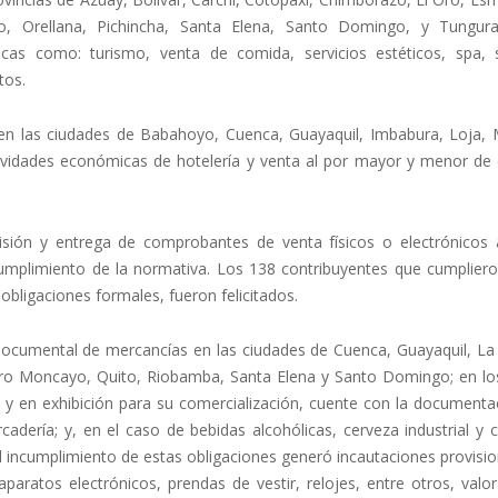
, Orellana, Pichincha, Santa Elena, Santo Domingo, y Tungur
cas como: turismo, venta de comida, servicios estéticos, spa, s
tos.
 en las ciudades de Babahoyo, Cuenca, Guayaquil, Imbabura, Loja, 
ividades económicas de hotelería y venta al por mayor y menor de 
isión y entrega de comprobantes de venta físicos o electrónicos 
cumplimiento de la normativa. Los 138 contribuyentes que cumpliero
bligaciones formales, fueron felicitados.
documental de mercancías en las ciudades de Cuenca, Guayaquil, La l
dro Moncayo, Quito, Riobamba, Santa Elena y Santo Domingo; en lo
 y en exhibición para su comercialización, cuente con la documenta
cadería; y, en el caso de bebidas alcohólicas, cerveza industrial y ci
l incumplimiento de estas obligaciones generó incautaciones provisi
aparatos electrónicos, prendas de vestir, relojes, entre otros, val