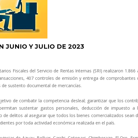
 JUNIO Y JULIO DE 2023
arios Fiscales del Servicio de Rentas Internas (SRI) realizaron 1.866
transacciones, 407 controles de emisión y entrega de comprobantes 
les de sustento documental de mercancías.
bjetivo de combatir la competencia desleal; garantizar que los contr
ermitan sustentar gastos personales, deducción de impuesto a l
to de delitos al asegurar que todos los bienes comercializados sean 
dientes por toda actividad económica realizada en el país.
ovincias de Azuay, Bolívar, Carchi, Cotopaxi, Chimborazo, El Oro, Es