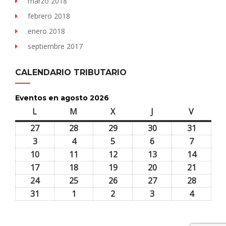
marzo 2018
febrero 2018
enero 2018
septiembre 2017
CALENDARIO TRIBUTARIO
Eventos en agosto 2026
L
lunes
M
martes
X
miércoles
J
jueves
V
viernes
27
27
28
28
29
29
30
30
31
31
julio,
julio,
julio,
julio,
julio,
3
3
4
4
5
5
6
6
7
7
2026
2026
2026
2026
2026
agosto,
agosto,
agosto,
agosto,
agosto,
10
10
11
11
12
12
13
13
14
14
2026
2026
2026
2026
2026
agosto,
agosto,
agosto,
agosto,
agosto,
17
17
18
18
19
19
20
20
21
21
2026
2026
2026
2026
2026
agosto,
agosto,
agosto,
agosto,
agosto,
24
24
25
25
26
26
27
27
28
28
2026
2026
2026
2026
2026
agosto,
agosto,
agosto,
agosto,
agosto,
31
31
1
1
2
2
3
3
4
4
2026
2026
2026
2026
2026
agosto,
septiembre,
septiembre,
septiembre,
septiem
2026
2026
2026
2026
2026