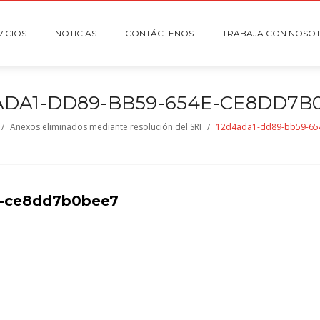
VICIOS
NOTICIAS
CONTÁCTENOS
TRABAJA CON NOSO
ADA1-DD89-BB59-654E-CE8DD7B
/
Anexos eliminados mediante resolución del SRI
/
12d4ada1-dd89-bb59-65
e-ce8dd7b0bee7