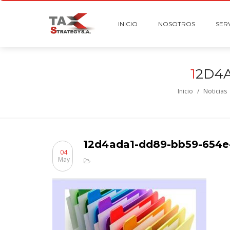
INICIO
NOSOTROS
SER
1
2D4
Inicio
/
Noticias
12d4ada1-dd89-bb59-654
04
May