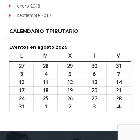
enero 2018
septiembre 2017
CALENDARIO TRIBUTARIO
Eventos en agosto 2026
L
lunes
M
martes
X
miércoles
J
jueves
V
viernes
27
27
28
28
29
29
30
30
31
31
julio,
julio,
julio,
julio,
julio,
3
3
4
4
5
5
6
6
7
7
2026
2026
2026
2026
2026
agosto,
agosto,
agosto,
agosto,
agosto,
10
10
11
11
12
12
13
13
14
14
2026
2026
2026
2026
2026
agosto,
agosto,
agosto,
agosto,
agosto,
17
17
18
18
19
19
20
20
21
21
2026
2026
2026
2026
2026
agosto,
agosto,
agosto,
agosto,
agosto,
24
24
25
25
26
26
27
27
28
28
2026
2026
2026
2026
2026
agosto,
agosto,
agosto,
agosto,
agosto,
31
31
1
1
2
2
3
3
4
4
2026
2026
2026
2026
2026
agosto,
septiembre,
septiembre,
septiembre,
septiem
2026
2026
2026
2026
2026