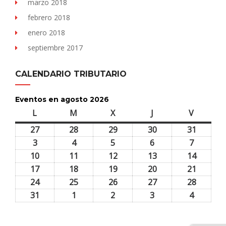
marzo 2018
febrero 2018
enero 2018
septiembre 2017
CALENDARIO TRIBUTARIO
Eventos en agosto 2026
L
lunes
M
martes
X
miércoles
J
jueves
V
viernes
27
27
28
28
29
29
30
30
31
31
julio,
julio,
julio,
julio,
julio,
3
3
4
4
5
5
6
6
7
7
2026
2026
2026
2026
2026
agosto,
agosto,
agosto,
agosto,
agosto,
10
10
11
11
12
12
13
13
14
14
2026
2026
2026
2026
2026
agosto,
agosto,
agosto,
agosto,
agosto,
17
17
18
18
19
19
20
20
21
21
2026
2026
2026
2026
2026
agosto,
agosto,
agosto,
agosto,
agosto,
24
24
25
25
26
26
27
27
28
28
2026
2026
2026
2026
2026
agosto,
agosto,
agosto,
agosto,
agosto,
31
31
1
1
2
2
3
3
4
4
2026
2026
2026
2026
2026
agosto,
septiembre,
septiembre,
septiembre,
septiem
2026
2026
2026
2026
2026