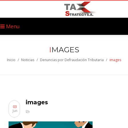
Menu
I
MAGES
Inicio
/
Noticias
/
Denuncias por Defraudación Tributaria
/
images
images
03
Jun