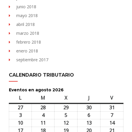
junio 2018
mayo 2018
abril 2018
marzo 2018
febrero 2018
enero 2018
septiembre 2017
CALENDARIO TRIBUTARIO
Eventos en agosto 2026
L
lunes
M
martes
X
miércoles
J
jueves
V
viernes
27
27
28
28
29
29
30
30
31
31
julio,
julio,
julio,
julio,
julio,
3
3
4
4
5
5
6
6
7
7
2026
2026
2026
2026
2026
agosto,
agosto,
agosto,
agosto,
agosto,
10
10
11
11
12
12
13
13
14
14
2026
2026
2026
2026
2026
agosto,
agosto,
agosto,
agosto,
agosto,
17
17
18
18
19
19
20
20
21
21