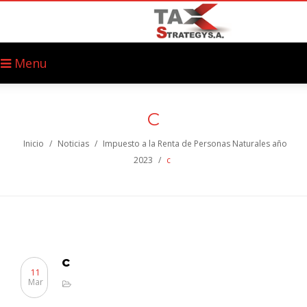
Menu
C
Inicio
/
Noticias
/
Impuesto a la Renta de Personas Naturales año
2023
/
c
c
11
Mar